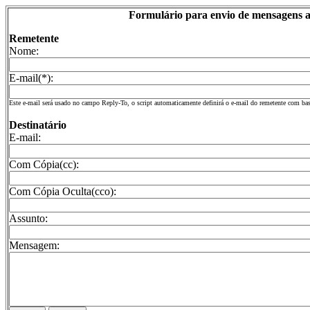
Formulário para envio de mensagens a
Remetente
Nome:
E-mail(*):
Este e-mail será usado no campo Reply-To, o script automaticamente definirá o e-mail do remetente com ba
Destinatário
E-mail:
Com Cópia(cc):
Com Cópia Oculta(cco):
Assunto:
Mensagem: