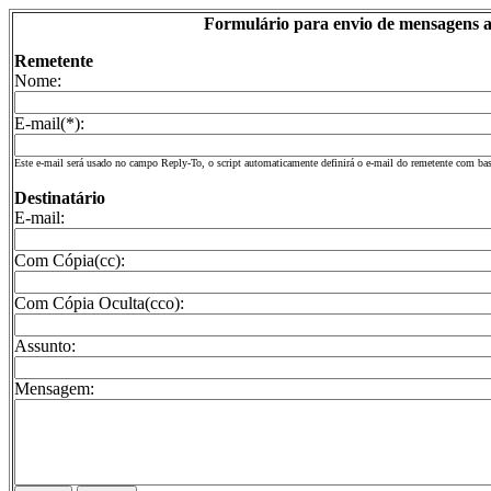
Formulário para envio de mensagens a
Remetente
Nome:
E-mail(*):
Este e-mail será usado no campo Reply-To, o script automaticamente definirá o e-mail do remetente com ba
Destinatário
E-mail:
Com Cópia(cc):
Com Cópia Oculta(cco):
Assunto:
Mensagem: